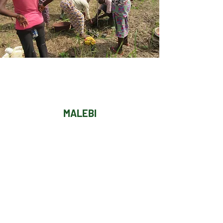
MALEBI
delphineahoussi@gmail.com
+225 07 0733 6654
/
+225 07 0813 4985
BP 208 Cidex 03 Abidjan
Ce site web a été produit avec le soutien du Programme