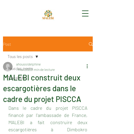
Post
Tous les posts
ahoussidelphine
Tous les posts
1 mai 2023
1 min de lecture
MALEBI construit deux
Traçabilité
escargotières dans le
cadre du projet PISCCA
Dans le cadre du projet PISCCA 
financé par l'ambassade de France, 
MALEBI a fait construire deux 
escargotières à Dimbokro 