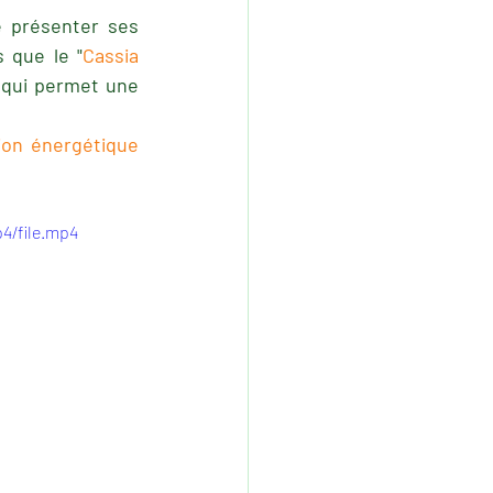
 présenter ses 
s que le "
Cassia 
qui permet une 
ion énergétique 
4/file.mp4