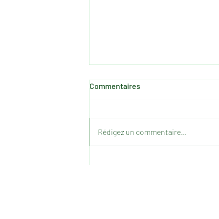
Commentaires
Rédigez un commentaire...
SENSIBILISATION: Non au
travail des enfants!