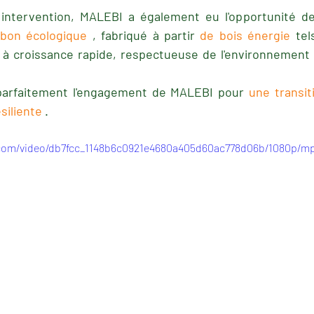
ntervention, MALEBI a également eu l'opportunité de
rbon écologique
 , fabriqué à partir 
de bois énergie 
tel
 à croissance rapide, respectueuse de l'environnement 
parfaitement l'engagement de MALEBI pour 
une transit
siliente
 .
c.com/video/db7fcc_1148b6c0921e4680a405d60ac778d06b/1080p/mp