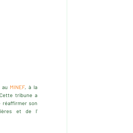
t au
 MINEF
, à la 
Cette tribune a 
 réaffirmer son 
ères et de l' 