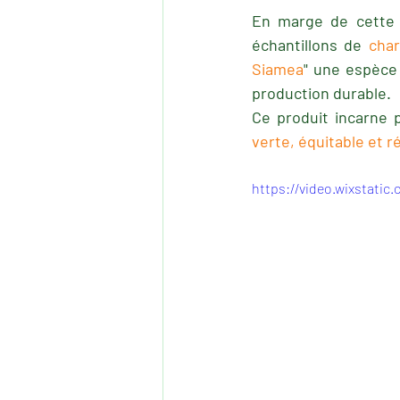
En marge de cette i
échantillons de 
cha
Siamea
" une espèce
production durable.
Ce produit incarne 
verte, équitable et ré
https://video.wixstati