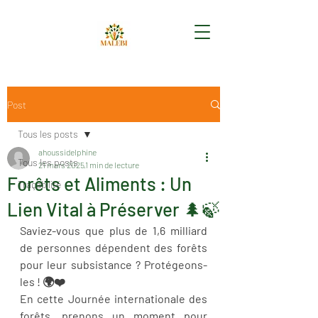
Post
Tous les posts
ahoussidelphine
Tous les posts
21 mars 2025
1 min de lecture
Forêts et Aliments : Un
Traçabilité
Lien Vital à Préserver 🌲🍃
Saviez-vous que plus de 1,6 milliard 
de personnes dépendent des forêts 
pour leur subsistance ? Protégeons-
les ! 🌍❤️
En cette Journée internationale des 
forêts, prenons un moment pour 